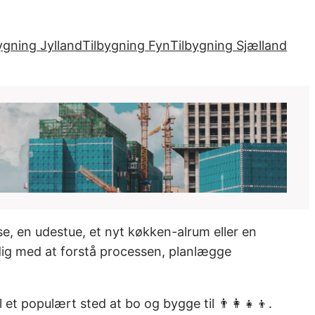
ygning Jylland
Tilbygning Fyn
Tilbygning Sjælland
e, en udestue, et nyt køkken-alrum eller en
dig med at forstå processen, planlægge
et populært sted at bo og bygge til 👨‍👩‍👧‍👦.