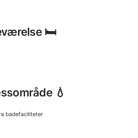
eværelse 🛏️
nessområde 💧
a badefaciliteter