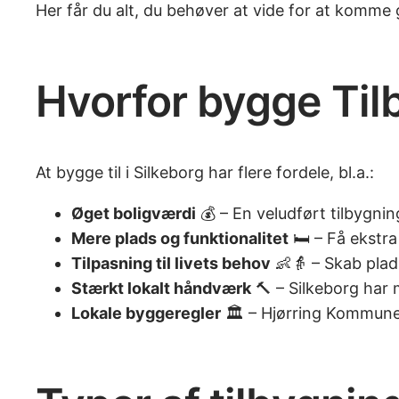
Her får du alt, du behøver at vide for at komme 
Hvorfor bygge Tilb
At bygge til i Silkeborg har flere fordele, bl.a.:
Øget boligværdi
💰 – En veludført tilbygni
Mere plads og funktionalitet
🛏️ – Få ekstr
Tilpasning til livets behov
👶👵 – Skab plads
Stærkt lokalt håndværk
🔨 – Silkeborg har 
Lokale byggeregler
🏛️ – Hjørring Kommune 