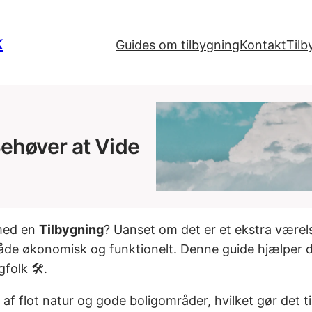
K
Guides om tilbygning
Kontakt
Tilb
Behøver at Vide
 med en
Tilbygning
? Uanset om det er et ekstra værels
 både økonomisk og funktionelt. Denne guide hjælper 
folk 🛠️.
f flot natur og gode boligområder, hvilket gør det til 