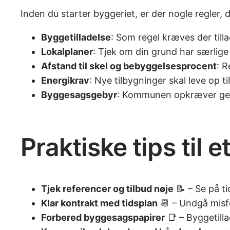
Inden du starter byggeriet, er der nogle regler
Byggetilladelse
: Som regel kræves der tilla
Lokalplaner
: Tjek om din grund har særlige 
Afstand til skel og bebyggelsesprocent
: 
Energikrav
: Nye tilbygninger skal leve op t
Byggesagsgebyr
: Kommunen opkræver geb
Praktiske tips til 
Tjek referencer og tilbud nøje
📝 – Se på ti
Klar kontrakt med tidsplan
📆 – Undgå misfo
Forbered byggesagspapirer
📑 – Byggetilla