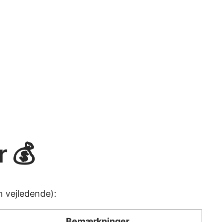
r 💰
un vejledende):
Bemærkninger