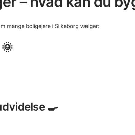
ger – hvad kan du by
om mange boligejere i Silkeborg vælger:
 🌞
udvidelse 🍳