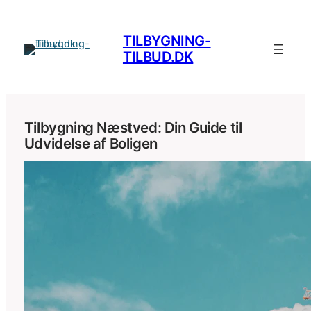
Spring
til
TILBYGNING-
indhold
TILBUD.DK
Tilbygning Næstved: Din Guide til
Udvidelse af Boligen