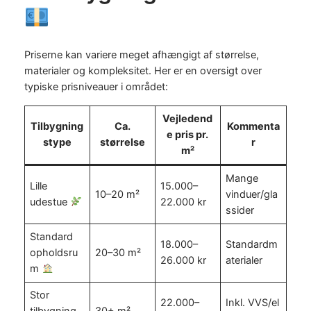
Priserne kan variere meget afhængigt af størrelse,
materialer og kompleksitet. Her er en oversigt over
typiske prisniveauer i området:
Vejledend
Tilbygning
Ca.
Kommenta
e pris pr.
stype
størrelse
r
m²
Mange
Lille
15.000–
10–20 m²
vinduer/gla
udestue
22.000 kr
ssider
Standard
18.000–
Standardm
opholdsru
20–30 m²
26.000 kr
aterialer
m
Stor
22.000–
Inkl. VVS/el
tilbygning
30+ m²