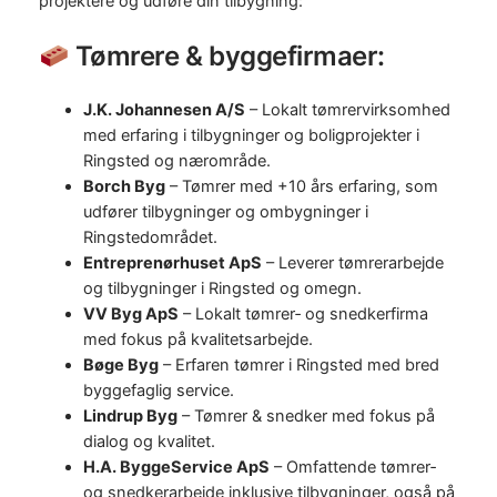
projektere og udføre din tilbygning:
Tømrere & byggefirmaer:
J.K. Johannesen A/S
– Lokalt tømrervirksomhed
med erfaring i tilbygninger og boligprojekter i
Ringsted og nærområde.
Borch Byg
– Tømrer med +10 års erfaring, som
udfører tilbygninger og ombygninger i
Ringstedområdet.
Entreprenørhuset ApS
– Leverer tømrerarbejde
og tilbygninger i Ringsted og omegn.
VV Byg ApS
– Lokalt tømrer‑ og snedkerfirma
med fokus på kvalitetsarbejde.
Bøge Byg
– Erfaren tømrer i Ringsted med bred
byggefaglig service.
Lindrup Byg
– Tømrer & snedker med fokus på
dialog og kvalitet.
H.A. ByggeService ApS
– Omfattende tømrer‑
og snedkerarbejde inklusive tilbygninger, også på