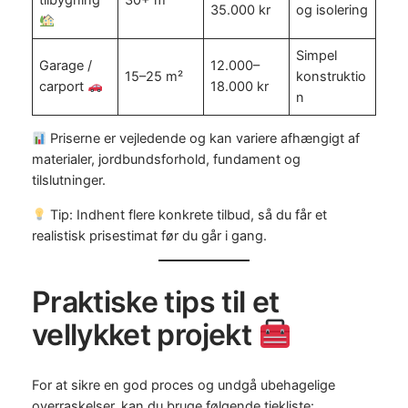
35.000 kr
og isolering
Simpel
Garage /
12.000–
15–25 m²
konstruktio
carport
18.000 kr
n
Priserne er vejledende og kan variere afhængigt af
materialer, jordbundsforhold, fundament og
tilslutninger.
Tip: Indhent flere konkrete tilbud, så du får et
realistisk prisestimat før du går i gang.
Praktiske tips til et
vellykket projekt
For at sikre en god proces og undgå ubehagelige
overraskelser, kan du bruge følgende tjekliste: