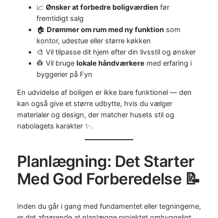
📈
Ønsker at forbedre boligværdien
før
fremtidigt salg
🏠
Drømmer om rum med ny funktion
som
kontor, udestue eller større køkken
🎨 Vil tilpasse dit hjem efter din livsstil og ønsker
👷 Vil bruge
lokale håndværkere
med erfaring i
byggerier på Fyn
En udvidelse af boligen er ikke bare funktionel — den
kan også give et større udbytte, hvis du vælger
materialer og design, der matcher husets stil og
nabolagets karakter ✨.
Planlægning: Det Starter
Med God Forberedelse 📝
Inden du går i gang med fundamentet eller tegningerne,
er det afgørende at planlægge projektet omhyggeligt.