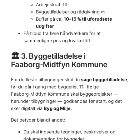
Arbejdskraft 👷‍♂️
Byggetilladelser og rådgivning 📜
Buffer på ca.
10‑15 % til uforudsete
udgifter
Få tilbud fra flere håndværkere for at
sammenligne pris og kvalitet 💵
🏛️ 3. Byggetilladelse i
Faaborg‑Midtfyn Kommune
For de fleste tilbygninger skal du
søge byggetilladelse
,
før du går i gang med byggeriet 🏗️. Ifølge
Faaborg‑Midtfyn Kommune skal byggeprojekter —
herunder tilbygninger — godkendes før start, og det
sker digitalt via
Byg og Miljø
.
Det betyder blandt andet:
Du skal indsende tegninger, beskrivelser og
dokumentation for byggeriet