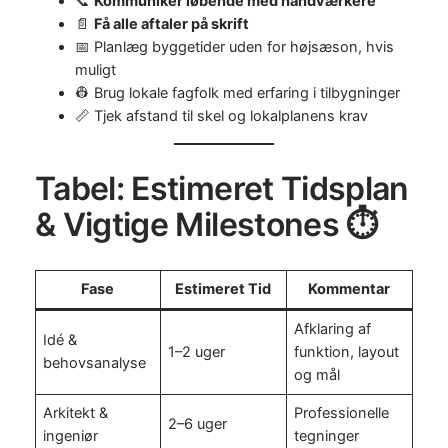
📞
Kommuniker løbende med håndværkere
📄
Få alle aftaler på skrift
📅 Planlæg byggetider uden for højsæson, hvis
muligt
👷 Brug lokale fagfolk med erfaring i tilbygninger
📏 Tjek afstand til skel og lokalplanens krav
Tabel: Estimeret Tidsplan
& Vigtige Milestones ⏱️
Fase
Estimeret Tid
Kommentar
Afklaring af
Idé &
1–2 uger
funktion, layout
behovsanalyse
og mål
Arkitekt &
Professionelle
2–6 uger
ingeniør
tegninger