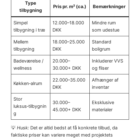
Type
Pris pr. m² (ca.)
Bemærkninger
tilbygning
Simpel
12.000–18.000
Mindre rum
tilbygning i træ
DKK
som udestue
Mellem
18.000–25.000
Standard
tilbygning
DKK
boligrum
Badeværelse /
20.000–
Inkluderer VVS
wellness
30.000+ DKK
og fliser
22.000–35.000
Afhænger af
Køkken‑alrum
DKK
inventar
Stor
30.000–
Eksklusive
luksus‑tilbygnin
45.000+ DKK
materialer
g
💡
Husk:
Det er altid bedst at få konkrete tilbud, da
faktiske priser kan variere meget med projektets