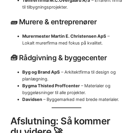
Tømrerfirma M.C.Overgaard A/S
– Erfarent firma
til tilbygningsprojekter.
🧱 Murere & entreprenører
Murermester Martin E. Christensen ApS
–
Lokalt murerfirma med fokus på kvalitet.
🧰 Rådgivning & byggecenter
Byg og Brand ApS
– Arkitektfirma til design og
planlægning.
Bygma Thisted Proffcenter
– Materialer og
byggeløsninger til alle projekter.
Davidsen
– Byggemarked med brede materialer.
Afslutning: Så kommer
du videre 🚀