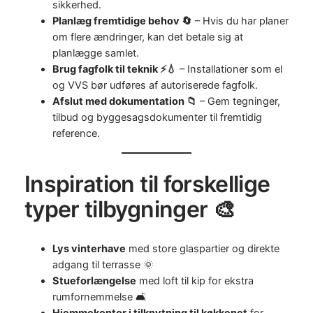
sikkerhed.
Planlæg fremtidige behov 🔄
– Hvis du har planer
om flere ændringer, kan det betale sig at
planlægge samlet.
Brug fagfolk til teknik ⚡💧
– Installationer som el
og VVS bør udføres af autoriserede fagfolk.
Afslut med dokumentation 📁
– Gem tegninger,
tilbud og byggesagsdokumenter til fremtidig
reference.
Inspiration til forskellige
typer tilbygninger 🎨
Lys vinterhave
med store glaspartier og direkte
adgang til terrasse 🌞
Stueforlængelse
med loft til kip for ekstra
rumfornemmelse 🛋️
Hjemmekontor i tilknytning til køkkenet
for