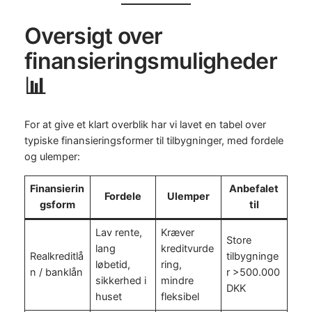
Oversigt over
finansieringsmuligheder
📊
For at give et klart overblik har vi lavet en tabel over
typiske finansieringsformer til tilbygninger, med fordele
og ulemper:
Finansierin
Anbefalet
Fordele
Ulemper
gsform
til
Lav rente,
Kræver
Store
lang
kreditvurde
Realkreditlå
tilbygninge
løbetid,
ring,
n / banklån
r >500.000
sikkerhed i
mindre
DKK
huset
fleksibel