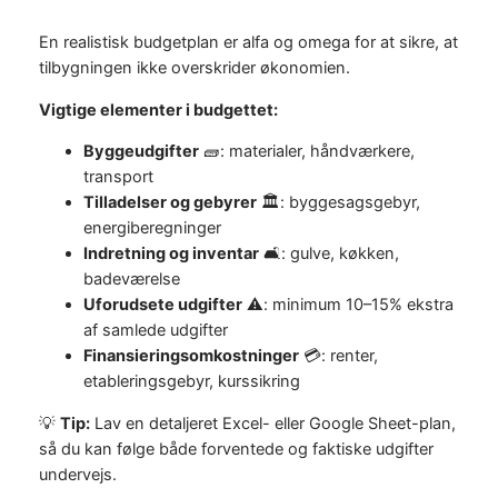
En realistisk budgetplan er alfa og omega for at sikre, at
tilbygningen ikke overskrider økonomien.
Vigtige elementer i budgettet:
Byggeudgifter
🧱: materialer, håndværkere,
transport
Tilladelser og gebyrer
🏛️: byggesagsgebyr,
energiberegninger
Indretning og inventar
🛋️: gulve, køkken,
badeværelse
Uforudsete udgifter
⚠️: minimum 10–15% ekstra
af samlede udgifter
Finansieringsomkostninger
💳: renter,
etableringsgebyr, kurssikring
💡
Tip:
Lav en detaljeret Excel- eller Google Sheet-plan,
så du kan følge både forventede og faktiske udgifter
undervejs.