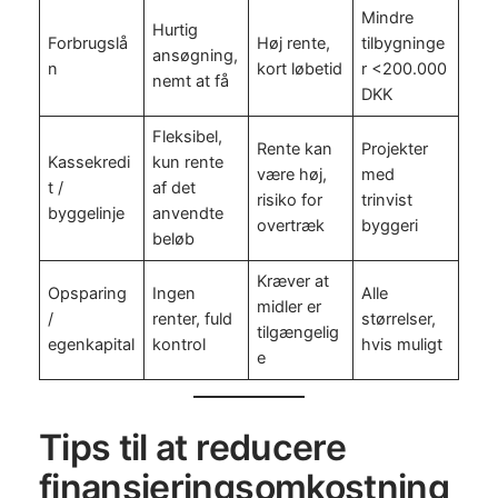
Mindre
Hurtig
Forbrugslå
Høj rente,
tilbygninge
ansøgning,
n
kort løbetid
r <200.000
nemt at få
DKK
Fleksibel,
Rente kan
Projekter
Kassekredi
kun rente
være høj,
med
t /
af det
risiko for
trinvist
byggelinje
anvendte
overtræk
byggeri
beløb
Kræver at
Opsparing
Ingen
Alle
midler er
/
renter, fuld
størrelser,
tilgængelig
egenkapital
kontrol
hvis muligt
e
Tips til at reducere
finansieringsomkostning