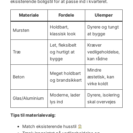
eksisterende boligstil for at passe ind i kvarteret.
Materiale
Fordele
Ulemper
Holdbart,
Dyrere og tungt
Mursten
klassisk look
at bygge
Let, fleksibelt
Kræver
Træ
og hurtigt at
vedligeholdelse,
bygge
kan rådne
Mindre
Meget holdbart
Beton
æstetisk, kan
og brandsikkert
virke koldt
Moderne, lader
Dyrere, isolering
Glas/Aluminium
lys ind
skal overvejes
Tips til materialevalg:
Match eksisterende husstil